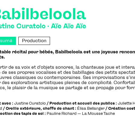
abilbeloola
tine Curatolo · Aïe Aïe Aïe
ésumé
Production
table récital pour bébés, Babilbeloola est une joyeuse renco
ts.
rtir de sa voix et d’objets sonores, la chanteuse joue et inter
e de ses propres vocalises et des babillages des petits spectat
uvres classiques ou contemporaines. Ses improvisations s’insp
 des explorations artistiques pleines de complicité. Conforta
cs, le plaisir de la musique se partage et se propage pour fo
 avec :
Justine Curatolo
/ Production et accueil des publics :
Juliette 
ud
/ Oreille extérieure, cheffe de chant :
Élisa Bellanger
/ Création cos
ction des tapis de sol :
Pauline Richard — La Mousse Tache