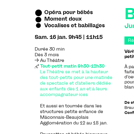
B
Opéra pour bébés
Moment doux
Vocalises et babillages
Jus
Sam. 16 jan. 9h45 | 11h15
R
Durée 30 min
Véri
Dès 3 mois
peti
Au Théâtre
Tout-petit matin 9h30-12h30
À pa
fait
Le Théâtre se met à la hauteur
d’oe
des tout-petits pour une matinée
pour
de spectacle et d'ateliers dédiée
blan
aux enfants dès 1 an et à leurs
accompagnateur·ices
De et
Et aussi en tournée dans les
Bra
structures petite enfance de
Confe
Mâconnais-Beaujolais
Agglomération du 12 au 18 jan.