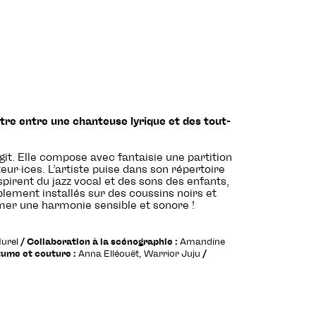
ntre entre une chanteuse lyrique et des tout-
agit. Elle compose avec fantaisie une partition
eur·ices. L’artiste puise dans son répertoire
irent du jazz vocal et des sons des enfants,
blement installés sur des coussins noirs et
rmer une harmonie sensible et sonore !
Hurel
/ Collaboration à la scénographie :
Amandine
tume et couture :
Anna Elléouët, Warrior Juju
/