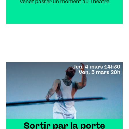
Venez passer un moment au Théâtre
Avril
Mai
Juin
Nos rendez-vous
Étape de travail
Les mercredis au Théâtre
Changeons de saison !
Changeons de saison ! #9
Jeu. 4 mars 14h30
Ven. 5 mars 20h
Changeons de saison ! #10
Sortir par la porte