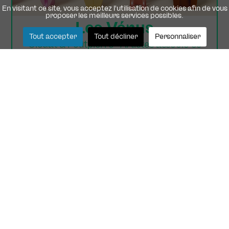
En visitant ce site, vous acceptez l'utilisation de cookies afin de vous
proposer les meilleurs services possibles.
Les Vénus
Tout accepter
Tout décliner
Personnaliser
Clédat & Petitpierre · Artistes associé·es
● Le guichet est fermé pendant l'été
Rendez-vous sur la
billetterie en ligne
ou à partir du mar. 8 sept. :
Mar. 13h30-18h
Mer. 10h-12h30 & 13h30-18h