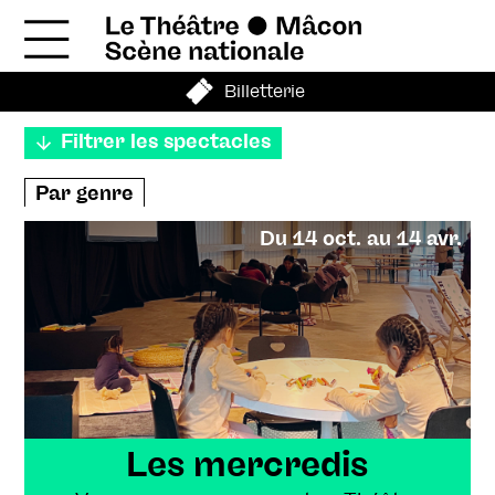
Billetterie
Filtrer les spectacles
Par genre
Théâtre
Danse
Cirque
Du 14 oct. au 14 avr.
Exposition - Visite
Musique
Enfance et jeunesse
Hors les murs
En journée
Par mois
Septembre
Octobre
Novembre
Les mercredis
Décembre
Janvier
Février
Mars