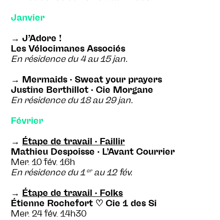
Janvier
→ J’Adore !
Les Vélocimanes Associés
En résidence du 4 au 15 jan.
→ Mermaids · Sweat your prayers
Justine Berthillot · Cie Morgane
En résidence du 18 au 29 jan.
Février
→
Étape de travail · Faillir
Mathieu Despoisse · L’Avant Courrier
Mer. 10 fév. 16h
er
En résidence du 1
au 12 fév.
→
Étape de travail · Folks
Étienne Rochefort ♡ Cie 1 des Si
Mer. 24 fév. 14h30