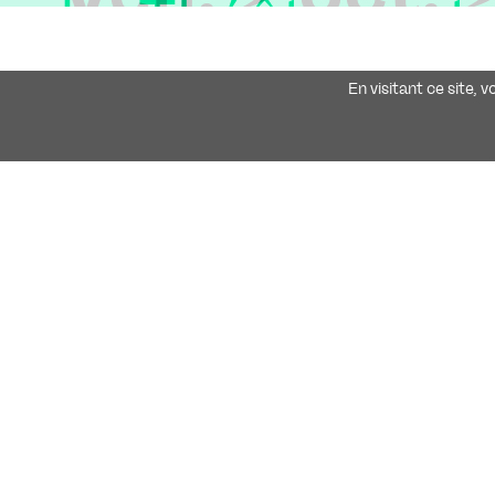
Le Théâtre est v
Sam. 3 oct.
En visitant ce site, 
Dim. 4 oct. 
Du 5 au 15 
Video
Du 5 au 1
sept