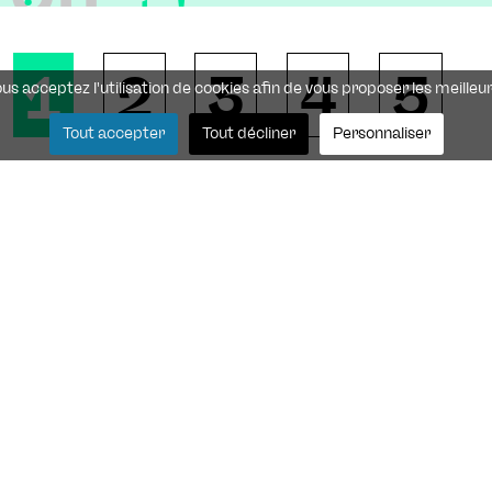
ivant !
 17h
1
2
3
4
5
vous acceptez l'utilisation de cookies afin de vous proposer les meilleu
17h
Tout accepter
Tout décliner
Personnaliser
sept.
Du 2 au 4 
5
.