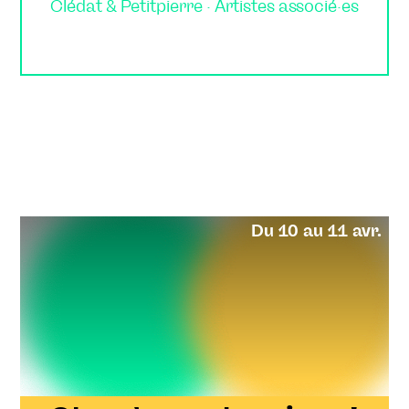
Clédat & Petitpierre · Artistes associé·es
Avril
Mai
Juin
Nos rendez-vous
Étape de travail
Les mercredis au Théâtre
Changeons de saison !
Changeons de saison ! #9
Du 10 au 11 avr.
Changeons de saison ! #10