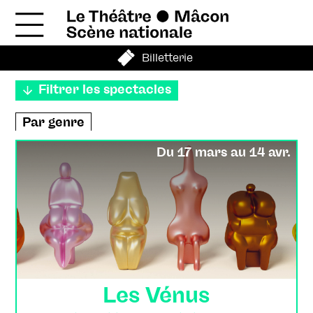
Billetterie
Filtrer les spectacles
Par genre
Théâtre
Danse
Cirque
Du 17 mars au 14 avr.
Exposition - Visite
Musique
Enfance et jeunesse
Hors les murs
En journée
Par mois
Septembre
Octobre
Novembre
Les Vénus
Décembre
Janvier
Février
Mars