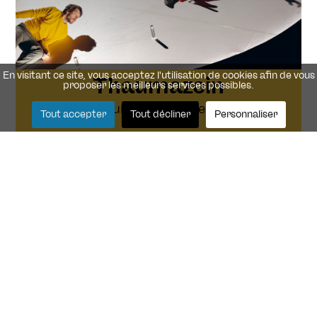
En visitant ce site, vous acceptez l'utilisation de cookies afin de vous
Thaumazein
proposer les meilleurs services possibles.
Jonathan Guichard · Lauren Bolze · Cie
Tout accepter
Tout décliner
Personnaliser
H.M.G.
● Le guichet est fermé pendant l'été
Rendez-vous sur la
billetterie en ligne