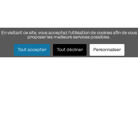
En visitant ce site, vous acceptez l'utilisation de cookies afin de vous
proposer les meilleurs services possibles.
Tout accepter
Tout décliner
Personnaliser
● Le guichet est fermé pendant l'été
Rendez-vous sur la
billetterie en ligne