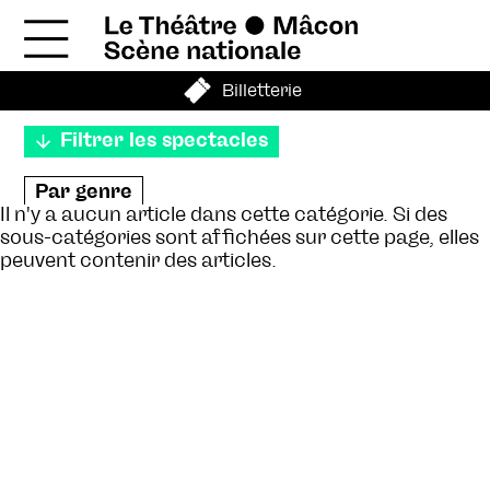
Billetterie
Filtrer les spectacles
Par genre
Il n'y a aucun article dans cette catégorie. Si des
Théâtre
Danse
Cirque
sous-catégories sont affichées sur cette page, elles
peuvent contenir des articles.
Exposition - Visite
Musique
Enfance et jeunesse
Hors les murs
En journée
Par mois
Septembre
Octobre
Novembre
Décembre
Janvier
Février
Mars